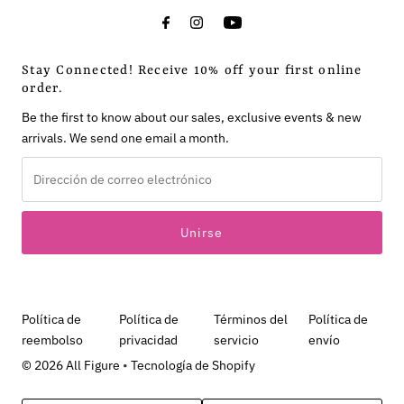
Stay Connected! Receive 10% off your first online
order.
Be the first to know about our sales, exclusive events & new
arrivals. We send one email a month.
Dirección
de
correo
electrónico
Política de
Política de
Términos del
Política de
reembolso
privacidad
servicio
envío
© 2026 All Figure
•
Tecnología de Shopify