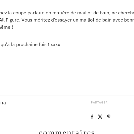
hez la coupe parfaite en matière de maillot de bain, ne cherche
All Figure. Vous méritez d’essayer un maillot de bain avec bonn
même !
u'à la prochaine fois ! xxxx
ina
PARTAGER
commentaires