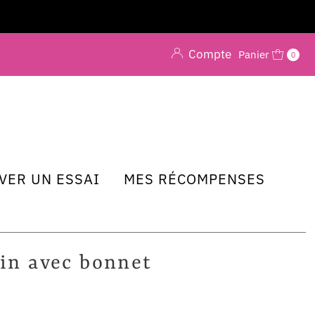
Shipping to the US? Pay $28 
Compte
Panier
0
VER UN ESSAI
MES RÉCOMPENSES
ain avec bonnet