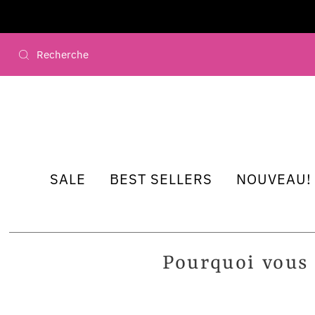
FREE Shipping on all orders over $249 CAD
Ignorer et passer au contenu
SALE
BEST SELLERS
NOUVEAU!
Pourquoi vous 