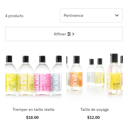
4 produits
En vedette
Affiner
Le plus pertinent
Meilleures ventes
Alphabétique, de A à Z
Alphabétique, de Z à A
Prix: faible à élevé
Prix: élevé à faible
Date, de la plus ancienne à la
plus récente
Date, de la plus récente à la
Tremper en taille réelle
Taille de voyage
plus ancienne
$18.00
Prix
$12.00
Prix
ordinaire
ordinaire